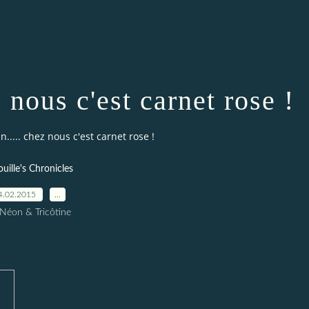
z nous c'est carnet rose !
in..... chez nous c'est carnet rose !
ouille's Chronicles
4.02.2015
…
 Néon & Tricôtine