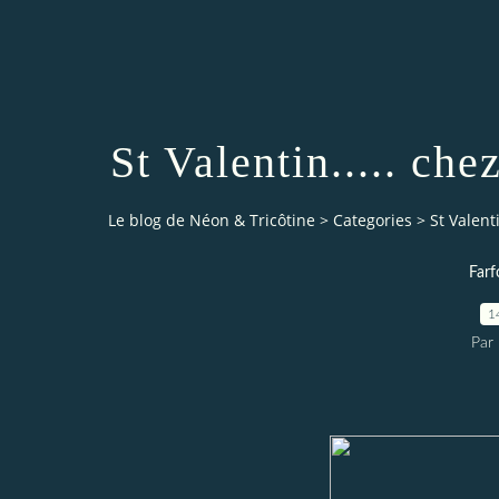
St Valentin..... che
Le blog de Néon & Tricôtine
>
Categories
>
St Valent
Farf
1
Par