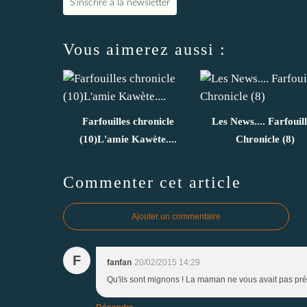
S'inscrire à la newsletter
Vous aimerez aussi :
Farfouilles chronicle
Les News.... Farfouill
(10)L'amie Kawète....
Chronicle (8)
Commenter cet article
Ajouter un commentaire
F
fanfan
20/02/2015 14:29
Qu'ils sont mignons ! La maman ne vous avait pas pré