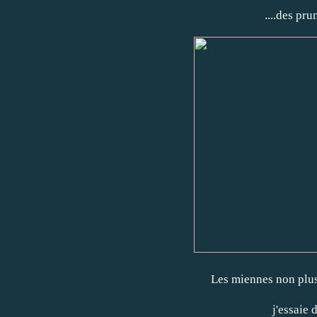
....des pr
Les miennes non plus
j'essaie 