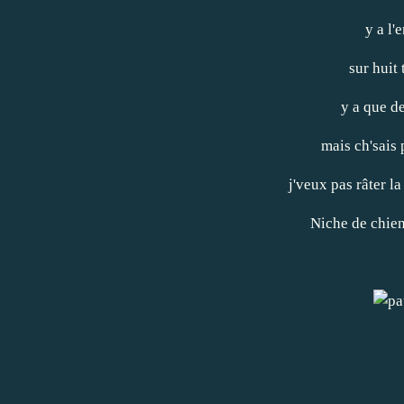
y a l'
sur huit
y a que d
mais ch'sais 
j'veux pas râter la
Niche de chien.