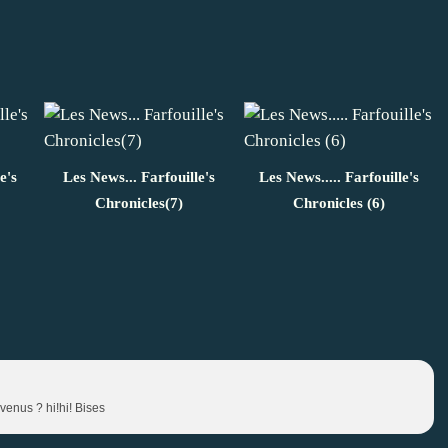
e's
Les News... Farfouille's
Les News..... Farfouille's
Chronicles(7)
Chronicles (6)
venus ? hi!hi! Bises