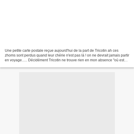
Une petite carte postale reçue aujourd'hui de la part de Tricotin ah ces
zhoms sont perdus quand leur chérie n'est pas là ! on ne devrait jamais partir
en voyage...... Décidément Tricotin ne trouve rien en mon absence "où est
mon maillot de bain ? Tu...