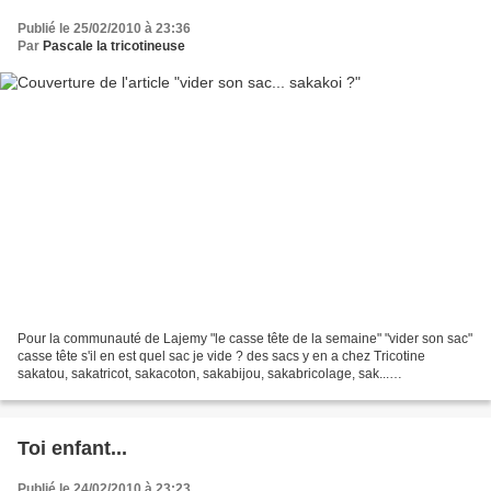
Publié le 25/02/2010 à 23:36
Par
Pascale la tricotineuse
Pour la communauté de Lajemy "le casse tête de la semaine" "vider son sac"
casse tête s'il en est quel sac je vide ? des sacs y en a chez Tricotine
sakatou, sakatricot, sakacoton, sakabijou, sakabricolage, sak...
é..sakassoucis, mon sac à main, le truc...
Toi enfant...
Publié le 24/02/2010 à 23:23