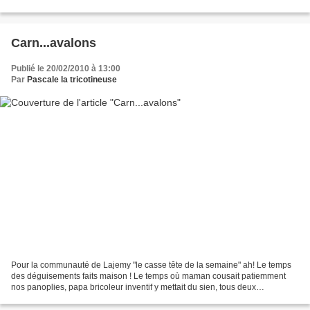
rose, rubans guimauve "chat...
Carn...avalons
Publié le 20/02/2010 à 13:00
Par
Pascale la tricotineuse
Pour la communauté de Lajemy "le casse tête de la semaine" ah! Le temps
des déguisements faits maison ! Le temps où maman cousait patiemment
nos panoplies, papa bricoleur inventif y mettait du sien, tous deux
préparaient avec coeur le carnaval de leurs...