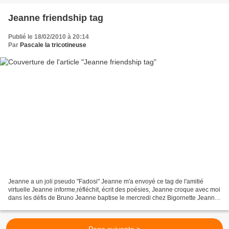
Jeanne friendship tag
Publié le 18/02/2010 à 20:14
Par
Pascale la tricotineuse
Jeanne a un joli pseudo "Fadosi" Jeanne m'a envoyé ce tag de l'amitié
virtuelle Jeanne informe,réfléchit, écrit des poésies, Jeanne croque avec moi
dans les défis de Bruno Jeanne baptise le mercredi chez Bigornette Jeanne
aime la mer Jeanne , il y a déjà...