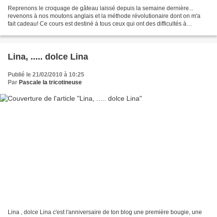
Reprenons le croquage de gâteau laissé depuis la semaine dernière...
revenons à nos moutons anglais et la méthode révolutionaire dont on m'a
fait cadeau! Ce cours est destiné à tous ceux qui ont des difficultés à
pratiquer l'anglais parlé. En guise de...
Lina, ..... dolce Lina
Publié le 21/02/2010 à 10:25
Par
Pascale la tricotineuse
Lina , dolce Lina c'est l'anniversaire de ton blog une première bougie, une