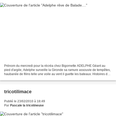
Prénom du mercredi pour la récréa chez Bigornette ADELPHE Géant au
pied d'argile, Adelphe surveille la Gironde sa ramure assouvie de tempêtes,
haubanée de filins telle une voile au vent il guette les bateaux. Histoires de
pirates, corsaires ont nourri...
tricotilimace
Publié le 23/02/2010 à 18:49
Par
Pascale la tricotineuse