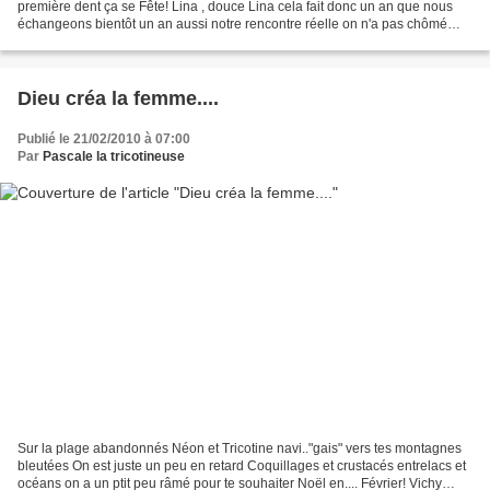
première dent ça se Fête! Lina , douce Lina cela fait donc un an que nous
échangeons bientôt un an aussi notre rencontre réelle on n'a pas chômé
pendant tout ce temps!! Lina ,...
Dieu créa la femme....
Publié le 21/02/2010 à 07:00
Par
Pascale la tricotineuse
Sur la plage abandonnés Néon et Tricotine navi.."gais" vers tes montagnes
bleutées On est juste un peu en retard Coquillages et crustacés entrelacs et
océans on a un ptit peu râmé pour te souhaiter Noël en.... Février! Vichy