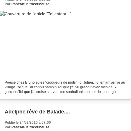
Par
Pascale la tricotineuse
Poésie chez Bruno et les "croqueurs de mots" Toi Julien, Toi enfant arrivé au
village Toi que j'ai connu bambin Toi que j'ai vu grandir avec mes deux
garçons Toi que j'ai croisé souvent me souhaitant bonjour de ton large
sourire blond Je suis à mon tour...
Adelphe rêve de Balade....
Publié le 24/02/2010 à 07:00
Par
Pascale la tricotineuse