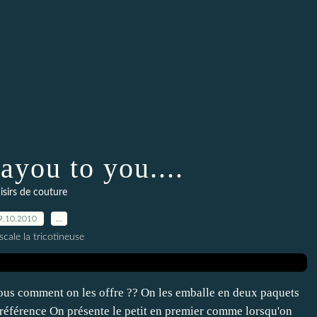
you to you....
aisirs de couture
9.10.2010
…
scale la tricotineuse
s comment on les offre ?? On les emballe en deux paquets
 préférence On présente le petit en premier comme lorsqu'on