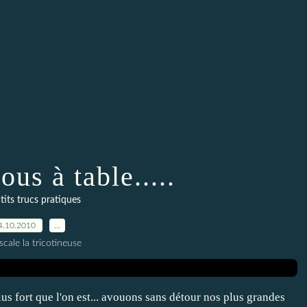
us à table.....
tits trucs pratiques
4.10.2010
…
scale la tricotineuse
plus fort que l'on est... avouons sans détour nos plus grandes