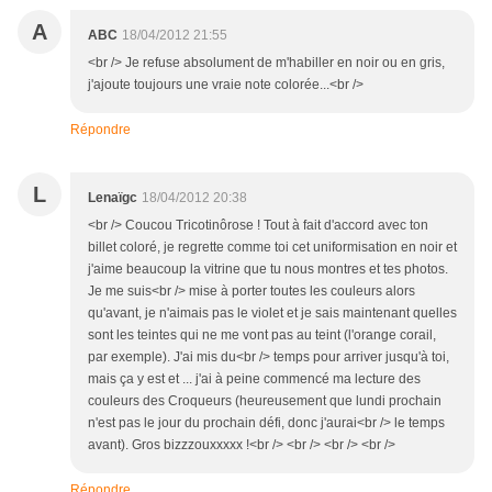
A
ABC
18/04/2012 21:55
<br /> Je refuse absolument de m'habiller en noir ou en gris,
j'ajoute toujours une vraie note colorée...<br />
Répondre
L
Lenaïgc
18/04/2012 20:38
<br /> Coucou Tricotinôrose ! Tout à fait d'accord avec ton
billet coloré, je regrette comme toi cet uniformisation en noir et
j'aime beaucoup la vitrine que tu nous montres et tes photos.
Je me suis<br /> mise à porter toutes les couleurs alors
qu'avant, je n'aimais pas le violet et je sais maintenant quelles
sont les teintes qui ne me vont pas au teint (l'orange corail,
par exemple). J'ai mis du<br /> temps pour arriver jusqu'à toi,
mais ça y est et ... j'ai à peine commencé ma lecture des
couleurs des Croqueurs (heureusement que lundi prochain
n'est pas le jour du prochain défi, donc j'aurai<br /> le temps
avant). Gros bizzzouxxxxx !<br /> <br /> <br /> <br />
Répondre