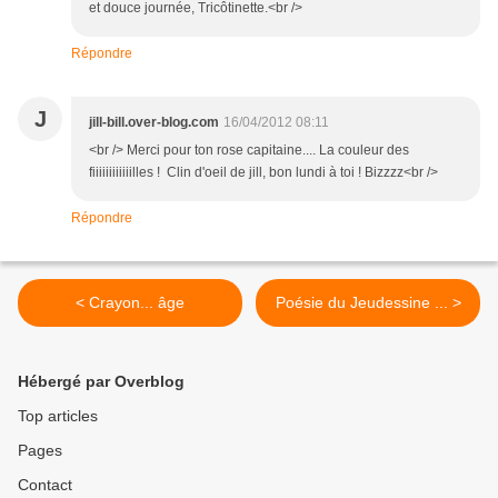
et douce journée, Tricôtinette.<br />
Répondre
J
jill-bill.over-blog.com
16/04/2012 08:11
<br /> Merci pour ton rose capitaine.... La couleur des
fiiiiiiiiiiiilles ! Clin d'oeil de jill, bon lundi à toi ! Bizzzz<br />
Répondre
< Crayon... âge
Poésie du Jeudessine ... >
Hébergé par Overblog
Top articles
Pages
Contact