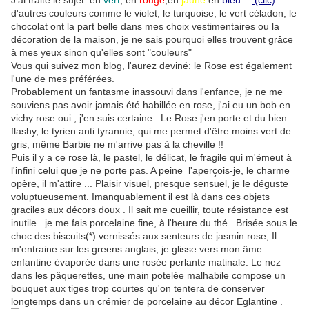
J'ai traité le sujet en
vert
, en
rouge
,en
jaune
en
bleu
...
(clic)
d'autres couleurs comme le violet, le turquoise, le vert céladon, le
chocolat ont la part belle dans mes choix vestimentaires ou la
décoration de la maison, je ne sais pourquoi elles trouvent grâce
à mes yeux sinon qu'elles sont "couleurs"
Vous qui suivez mon blog, l'aurez deviné: le Rose est également
l'une de mes préférées.
Probablement un fantasme inassouvi dans l'enfance, je ne me
souviens pas avoir jamais été habillée en rose, j'ai eu un bob en
vichy rose oui , j'en suis certaine . Le Rose j'en porte et du bien
flashy, le tyrien anti tyrannie, qui me permet d'être moins vert de
gris, même Barbie ne m'arrive pas à la cheville !!
Puis il y a ce rose là, le pastel, le délicat, le fragile qui m'émeut à
l'infini celui que je ne porte pas. A peine l'aperçois-je, le charme
opère, il m'attire ... Plaisir visuel, presque sensuel, je le déguste
voluptueusement. Imanquablement il est là dans ces objets
graciles aux décors doux . Il sait me cueillir, toute résistance est
inutile. je me fais porcelaine fine, à l'heure du thé. Brisée sous le
choc des biscuits(*) vernissés aux senteurs de jasmin rose, Il
m'entraine sur les greens anglais, je glisse vers mon âme
enfantine évaporée dans une rosée perlante matinale. Le nez
dans les pâquerettes, une main potelée malhabile compose un
bouquet aux tiges trop courtes qu'on tentera de conserver
longtemps dans un crémier de porcelaine au décor Eglantine .