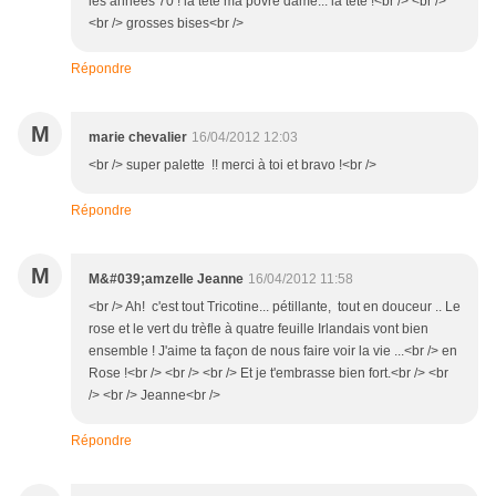
les années 70 ! la tete ma povre dame... la tete !<br /> <br />
<br /> grosses bises<br />
Répondre
M
marie chevalier
16/04/2012 12:03
<br /> super palette !! merci à toi et bravo !<br />
Répondre
M
M&#039;amzelle Jeanne
16/04/2012 11:58
<br /> Ah! c'est tout Tricotine... pétillante, tout en douceur .. Le
rose et le vert du trèfle à quatre feuille Irlandais vont bien
ensemble ! J'aime ta façon de nous faire voir la vie ...<br /> en
Rose !<br /> <br /> <br /> Et je t'embrasse bien fort.<br /> <br
/> <br /> Jeanne<br />
Répondre