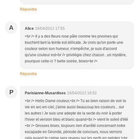
Répondre
A
Alice
16/04/2012 17:55
<br /> Il y a des fleurs rose pâle comme les pivoines qui
touchent tant la teinte est délicate. Je crois qu'on porte une
couleur selon son humeur, n'empêche, je suis d'accord
qu'une couleur est<br /> privilégie chez chacun , un mystère,
pourquoi celle-ci ? belle soirée, bises<br />
Répondre
P
Parisianne-Musardises
16/04/2012 16:52
<br /> Hello Dame couleur,<br /> Tu as bien raison de voir la
vie en arc-en-ciel, j'aime aussi beaucoup les couleurs... sur
les autres ! Je suis une adepte de la secte du noir à porter
l'hiver et version bleu et blanc quand<br /> vient le soleil d'été
<br /> Grosses bises, toujours rien d'arrêté concernant notre
escapade en Gironde, période de concours, nous verrons
cela quand le calme sera revenu sur les nerfs en pelotes !<br