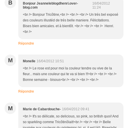
B
Bonjour Jeanneleblogdhenri.over-
16/04/2012
blog.com
11:24
<br /> Bonjour Tricôtine,<br /> <br /> <br /> Un trés bel exposé
des couleurs illustéd de trés belle maniere. Félicitations.
Bises bien amicales. et à bientôt. <br /> <br /> <br /> Henri.
<br />
Répondre
M
Monelle
16/04/2012 10:51
<br /> Le rose est pour moi la couleur tendre ou vive de la
fleur... mais une couleur qui te va si bien !!!<br /> <br /> <br />
Bonne semaine - bisous<br /> <br /> <br /> <br />
Répondre
M
Marie de Cabardouche-
16/04/2012 09:41
<br /> It's so délicate, so delicious, so pink, so british quoi! And
so sparkling comme Tricôtinôlait!<br /> <br /> <br /> Belle
journée aux couleurs du printemps (si, si, il est là!) Bises!<br