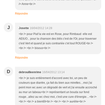
/> Anne<br />
Répondre
J
Josette
16/04/2012 14:28
<br /> pour Piaf la vie est en Rose, pour Rimbaud elle est
AEIUO... pour la chanson des blés c'est de l'Or, pour traverser
c'est Vert et quand je suis contrariée c'et tout ROUGE<br />
<br /> <br /> bisous<br />
Répondre
D
debrouilleenrime
16/04/2012 13:14
<br /> je suis entièrement d'accord avec toi, un peu de
couleurs que diantre, ça fait du bien aux mirettes....moi j'ai
peint mon wc avec un dégradé de vert et j'ai ensuite accroché
au mur un tabeau<br /> représentant un bouda sur fond
rouge...allez au wc chez moi, c'est une cure d'énergie....<br />
<br /> <br /> a bientôt<br /> <br /> <br /> aurélie<br />