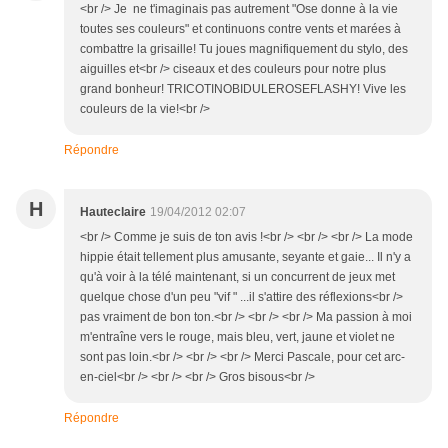
<br /> Je ne t'imaginais pas autrement "Ose donne à la vie
toutes ses couleurs" et continuons contre vents et marées à
combattre la grisaille! Tu joues magnifiquement du stylo, des
aiguilles et<br /> ciseaux et des couleurs pour notre plus
grand bonheur! TRICOTINOBIDULEROSEFLASHY! Vive les
couleurs de la vie!<br />
Répondre
H
Hauteclaire
19/04/2012 02:07
<br /> Comme je suis de ton avis !<br /> <br /> <br /> La mode
hippie était tellement plus amusante, seyante et gaie... Il n'y a
qu'à voir à la télé maintenant, si un concurrent de jeux met
quelque chose d'un peu "vif " ...il s'attire des réflexions<br />
pas vraiment de bon ton.<br /> <br /> <br /> Ma passion à moi
m'entraîne vers le rouge, mais bleu, vert, jaune et violet ne
sont pas loin.<br /> <br /> <br /> Merci Pascale, pour cet arc-
en-ciel<br /> <br /> <br /> Gros bisous<br />
Répondre