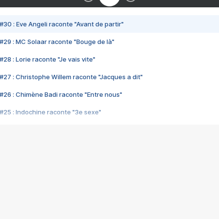
#30 : Eve Angeli raconte "Avant de partir"
#29 : MC Solaar raconte "Bouge de là"
28 : Lorie raconte "Je vais vite"
#27 : Christophe Willem raconte "Jacques a dit"
#26 : Chimène Badi raconte "Entre nous"
#25 : Indochine raconte "3e sexe"
#24 : Zaho raconte "C'est chelou"
#23 : Patrick Bruel raconte "Au café des délices"
#22 : Kyo raconte "Le chemin"
#21 : Nolwenn Leroy raconte "Cassé"
#20 : Patrick Hernandez raconte "Born to be alive"
#19 : Lorie raconte "Près de moi"