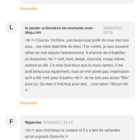
Répondre
L
le-panier-a-histoires-de-memette.over-
16/04/2012
blog.com
19:28
<br /> Coucou Tricôtine, pas beaucoup porté de rose moi non
plus... ma mère était folle du bleu ! Par contre, je suis souvent
vêtue de noir depuis l'adolescence. Il m'arrive de m'habiller
en turquoise,<br /> vert, rose, beige, chocolat, rouge même,
surtout en été. Ce rose tout doux que tu nous vantes, il me
plaît beaucoup également, mais je n'en porte pas: impression
qu'il a été créé pour d'autres.<br /> Je ne suis pas assez "fille"
pour lui. Ou bien il l'est trop pour moi... c'est selon ! Bizzzz<br
/>
Répondre
F
flipperine
16/04/2012 18:14
<br /> que c'est beau la couleur et il y a tant de variantes
qu'on a grand choix<br />