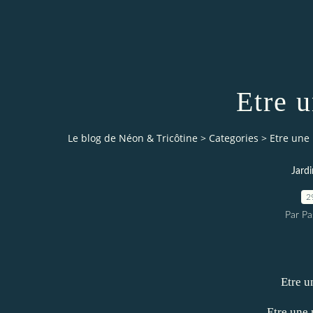
Etre u
Le blog de Néon & Tricôtine
>
Categories
>
Etre une 
Jard
2
Par Pa
Etre u
Etre une 