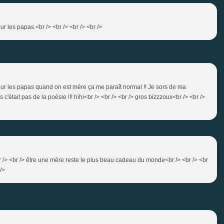
ur les papas.<br /> <br /> <br /> <br />
r les papas quand on est mère ça me paraît normal !! Je sors de ma
 c'était pas de la poésie !!! hihi<br /> <br /> <br /> gros bizzzoux<br /> <br />
r /> <br /> être une mère reste le plus beau cadeau du monde<br /> <br /> <br
/>