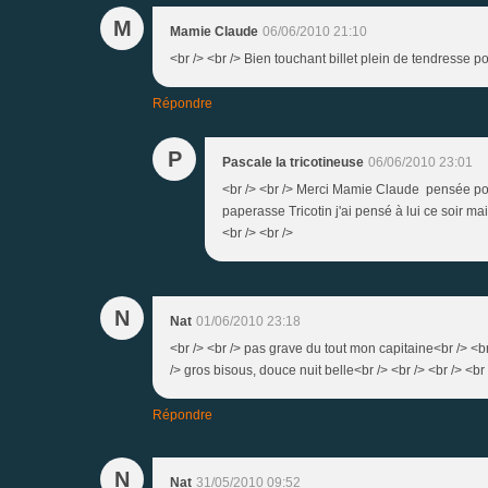
M
Mamie Claude
06/06/2010 21:10
<br /> <br /> Bien touchant billet plein de tendresse po
Répondre
P
Pascale la tricotineuse
06/06/2010 23:01
<br /> <br /> Merci Mamie Claude pensée pou
paperasse Tricotin j'ai pensé à lui ce soir mais
<br /> <br />
N
Nat
01/06/2010 23:18
<br /> <br /> pas grave du tout mon capitaine<br /> <b
/> gros bisous, douce nuit belle<br /> <br /> <br /> <br 
Répondre
N
Nat
31/05/2010 09:52