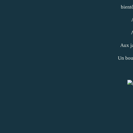
bientô
Aux ja
Un bou