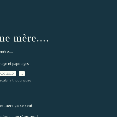
ne mère....
mère....
inage et papotages
9.05.2010
…
scale la tricotineuse
ne mère ça se sent
mère ça ne s'apprend