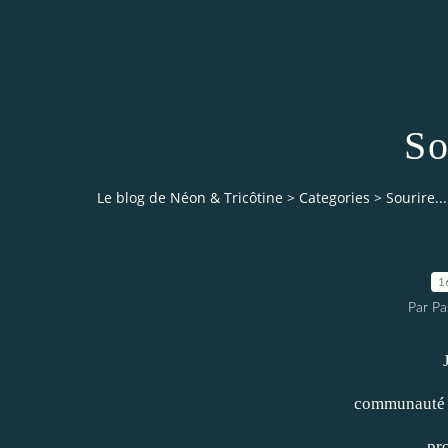
So
Le blog de Néon & Tricôtine
>
Categories
>
Sourire...
1
Par Pa
communaut
pr