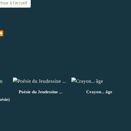
tour à l'accueil
Poésie du Jeudessine ...
Crayon... âge
oésie)