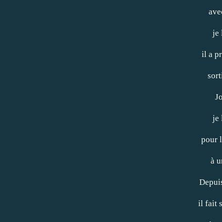
ave
je
il a p
sort
J
je 
pour l
à u
Depui
il fai