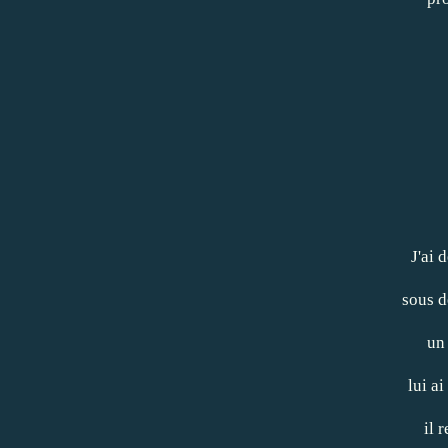
J'ai 
sous d
un 
lui a
il 