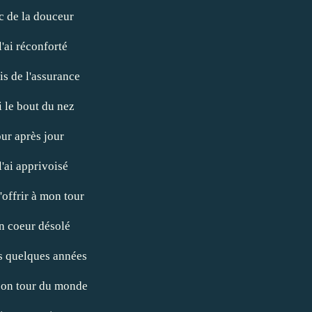
c de la douceur
 l'ai réconforté
ris de l'assurance
i le bout du nez
our après jour
l'ai apprivoisé
'offrir à mon tour
n coeur désolé
s quelques années
t son tour du monde