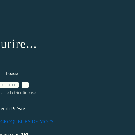
urire...
Poésie
6.02.2011
…
scale la tricotineuse
Jeudi Poésie
é
CROQUEURS DE MOTS
oposé par
ABC