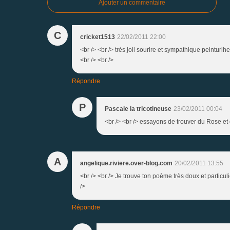
Ajouter un commentaire
C
cricket1513
22/02/2011 22:00
<br /> <br /> très joli sourire et sympathique peinturlhe
<br /> <br />
Répondre
P
Pascale la tricotineuse
23/02/2011 00:04
<br /> <br /> essayons de trouver du Rose et d
A
angelique.riviere.over-blog.com
20/02/2011 13:55
<br /> <br /> Je trouve ton poème très doux et particuliè
/>
Répondre