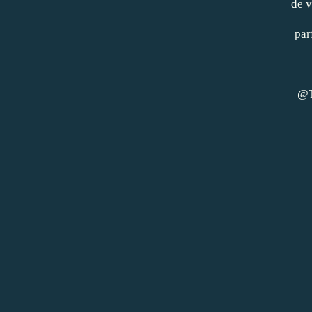
de v
par
@T