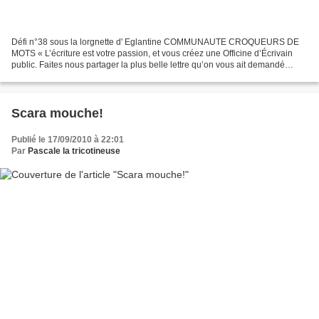
Défi n°38 sous la lorgnette d' Eglantine COMMUNAUTE CROQUEURS DE
MOTS « L’écriture est votre passion, et vous créez une Officine d’Écrivain
public. Faites nous partager la plus belle lettre qu’on vous ait demandé
d’écrire, ou la plus amusante, ou la plus...
Scara mouche!
Publié le 17/09/2010 à 22:01
Par
Pascale la tricotineuse