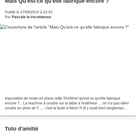
Mais Qu'est-ce qu'elle fabrique encore ?
Publié le 27/09/2010 à 22:01
Par
Pascale la tricotineuse
Impossible de rester en place cette Tricôtine! qu'est ce qu'elle fabrique
encore ?... La machine à coudre sur la table à l'extérieur .... on n'a pas idée!
coudre en plein air !! ..... c'est la faute à Néon !!! (il y avait bien longtemps
qu'on n'avait...
Tuto d'amitié