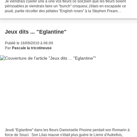
Je viendrais cueillir une à une vos fleurs ce soir,bien que les fleurs soient
périssables je viendrais faire un "bunch" croqueur, j'étais en escapade ce
jeudi, partie récolter des pétales "English roses" à la Stephen Frears
:"Tamara Drewe" (arrêtez la...
Jeux dits ... "Eglantine"
Publié le 16/09/2010 à 06:00
Par
Pascale la tricotineuse
Jeudi "Eglantine" dans les fleurs Damoiselle Pivoine perdait son Romarin à
force de Souci : Son Lilas mauve n'était plus guère le Lierre d'Autrefois,