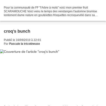
Pour la communauté de FF "l'Arbre à mots" voici mon premier fruit
SCARAMOUCHE Voici venu le temps des vendanges l'automne brumise
lentement dame nature en goutelettes frisquettes recroquevillé dans sa
carapace irisée Scarabée grelotte sous les feuilles...
croq's bunch
Publié le 16/09/2010 à 22:01
Par
Pascale la tricotineuse