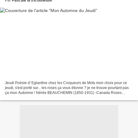
Par
Pascale la tricotineuse
Jeudi Poésie d' Eglantine chez les Croqueurs de Mots mon choix pour ce
jeudi, s'est porté sur... les roses ça vous étonne ? je ne trouve pourtant pas
ça mon Automne ! Nérée BEAUCHEMIN (1850-1931) -Canada Roses
d'automne Aux branches que l'air rouille...