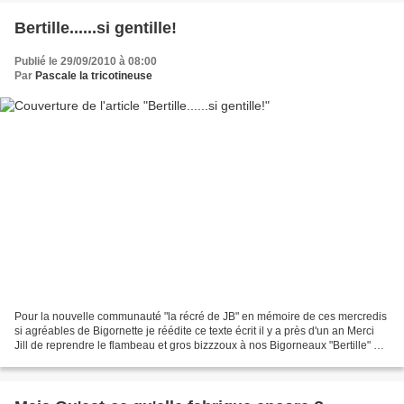
Bertille......si gentille!
Publié le 29/09/2010 à 08:00
Par
Pascale la tricotineuse
Pour la nouvelle communauté "la récré de JB" en mémoire de ces mercredis
si agréables de Bigornette je réédite ce texte écrit il y a près d'un an Merci
Jill de reprendre le flambeau et gros bizzzoux à nos Bigorneaux "Bertille" De
naissance modeste, Bertille...