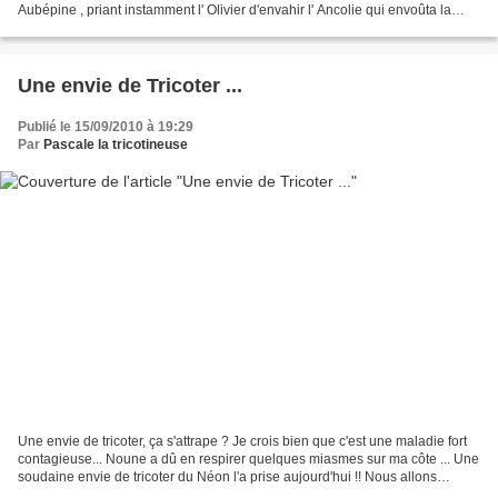
Aubépine , priant instamment l' Olivier d'envahir l' Ancolie qui envoûta la
Primevère de sa Myrte . Refusant...
Une envie de Tricoter ...
Publié le 15/09/2010 à 19:29
Par
Pascale la tricotineuse
Une envie de tricoter, ça s'attrape ? Je crois bien que c'est une maladie fort
contagieuse... Noune a dû en respirer quelques miasmes sur ma côte ... Une
soudaine envie de tricoter du Néon l'a prise aujourd'hui !! Nous allons
tricoter et danser de la...