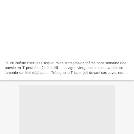
Jeudi Poésie chez les Croqueurs de Mots Pas de thème cette semaine une
poésie en "i" peut-être ? hiihihiiiii.... La vigne vierge sur le mur avachie se
lamente sur l'été déjà parti... Trépigne le Tricotin joli devant ses cuves non
remplies Grappes et tortillons...